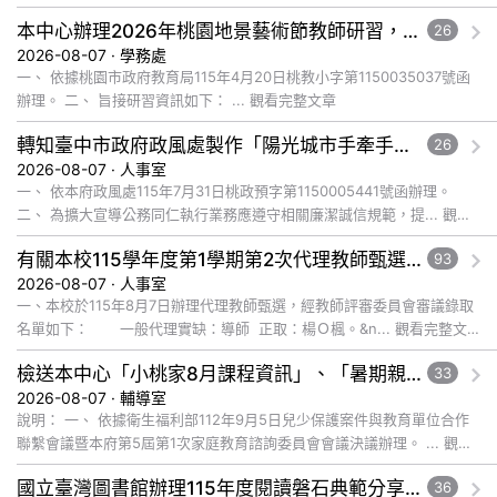
文章
本中心辦理2026年桃園地景藝術節教師研習，請惠予轉知貴校教師踴躍報名參加，請查照。
26
2026-08-07 · 學務處
一、 依據桃園市政府教育局115年4月20日桃教小字第1150035037號函
辦理。 二、 旨接研習資訊如下： ... 觀看完整文章
轉知臺中市政府政風處製作「陽光城市手牽手，綠能透明齊步走」動畫影片，請協助宣導運用，請查照。
26
2026-08-07 · 人事室
一、 依本府政風處115年7月31日桃政預字第1150005441號函辦理。
二、 為擴大宣導公務同仁執行業務應遵守相關廉潔誠信規範，提... 觀看
完整文章
有關本校115學年度第1學期第2次代理教師甄選錄取公告
93
2026-08-07 · 人事室
一、本校於115年8月7日辦理代理教師甄選，經教師評審委員會審議錄取
名單如下： 一般代理實缺：導師 正取：楊Ｏ楓。&n... 觀看完整文
章
檢送本中心「小桃家8月課程資訊」、「暑期親子電影營」、「祖孫樂淘桃」、「愛『原原』不絕-親子共學同樂會」、「邁向下一站幸福系列講座及成長團體」海報各1份，惠請貴機關(學校)運用多元管道宣導
33
2026-08-07 · 輔導室
說明： 一、 依據衛生福利部112年9月5日兒少保護案件與教育單位合作
聯繫會議暨本府第5屆第1次家庭教育諮詢委員會會議決議辦理。 ... 觀看
完整文章
國立臺灣圖書館辦理115年度閱讀磐石典範分享暨閱讀推動專業研習
36