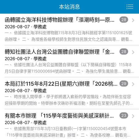
本站消息
函轉國立海洋科技博物館辦理「漲潮時刻—原民智慧主題探索課程」參訪補助案，請查照。
28
2026-08-07 · 學務處
一、 依據國立海洋科技博物館115年8月3日海科館經字第1151001625號
函辦理。 二、 為增進各級學校師生對原住民族文化之認識與尊... 觀看完
整文章
轉知社團法人台灣公益團體自律聯盟辦理「金融基礎教育教材」推廣工作坊一案，鼓勵貴校教師踴躍報名參加，並本權責核予出席教師公假登記， 詳如說明，請查照。
28
2026-08-07 · 學務處
一、 依據社團法人台灣公益團體自律聯盟（以下簡稱自律聯盟）115年8
月5日自律字第1150000694號函辦理。 二、 為強化學生風險意... 觀看
完整文章
本局訂於115年8月22日(星期六)辦理「2026桃園市孔廟祈福系列活動—儒門初開 智慧啟航」，請協助公告周知，詳如說明，請查照。
29
2026-08-07 · 學務處
一、 時序進入開學季，學子即將邁入嶄新的學習階段，為陪伴新生從容
迎接新學期的開始，特舉辦本次硃砂祈福活動，期盼在至聖先師孔子的智
慧啟發與祝福下，使學子開啟智慧，眼明心亮，未來學業順利、步步高
有關本市辦理 「115學年度藝術與美感深耕計畫」申辦說明會一案，請踴躍參加，請查照。
23
升... 觀看完整文章
2026-08-07 · 學務處
一、 依據教育部115年3月13日臺教師(一)字第1150020454號暨本市
「115學年度藝術與美感深耕計畫」辦理。 二、 為使各校瞭... 觀看完整