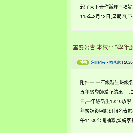
親子天下合作辦理旨揭論壇
115年8月13日(星期四)下
重要公告:本校115學
-
| 202
活動
註冊組長
教務處
附件一:一年級新生班級名
五年級導師編配結果 1.二到六
日,一年級新生12:40放
年級課後照顧班報名表於8/
午11:00公開抽籤,煩請