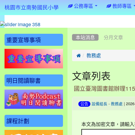
:::
公務專區
教師專區
桃園市立南勢國民小學
:::
:::
本站消息
分月文章
重要宣導事項

教務處
文章列表
明日閱讀聊書
國立臺灣圖書館辦理11
-
| 202
公告
設備組長
教務處
課程計劃
本文為加密文章，請輸入