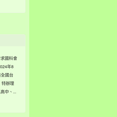
需求國科會
24年8
廣全國台
，特辦理
中、...