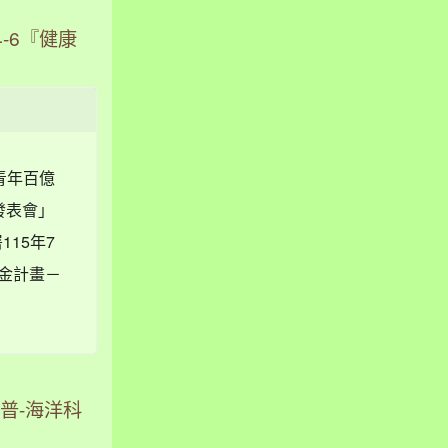
-6『健康
青年百億
發表會」
15年7
基金計畫－
普-海洋科