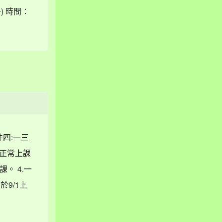
) 時間：
件四:一三
日為正常上課
課。 4.一
於9/1上