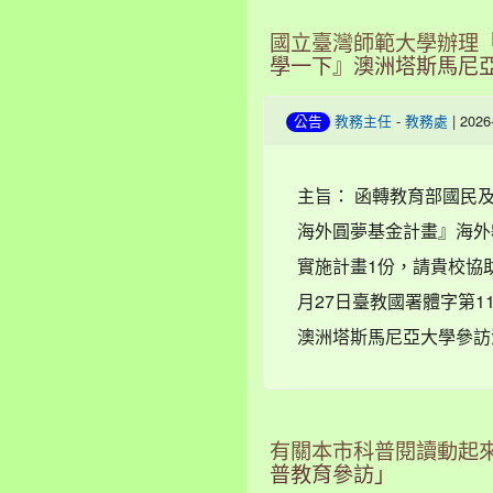
國立臺灣師範大學辦理「
學一下』澳洲塔斯馬尼
-
| 202
公告
教務主任
教務處
主旨： 函轉教育部國民及
海外圓夢基金計畫』海外
實施計畫1份，請貴校協助
月27日臺教國署體字第11
澳洲塔斯馬尼亞大學參訪活
有關本市科普閱讀動起來
普教育參訪」