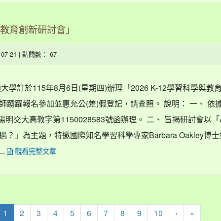
學與教育創新研討會」
6-07-21 | 點閱數： 67
學訂於115年8月6日(星期四)辦理「2026 K-12學習科學與教
踴躍報名參加並惠允公(差)假登記，請查照。 說明： 一、 依
陽明交大高教字第1150028583號函辦理。 二、 旨揭研討會以「
？」為主題，特邀國際知名學習科學專家Barbara Oakley博
..
觀看完整文章
(current)
1
2
3
4
5
6
7
8
9
10
›
»