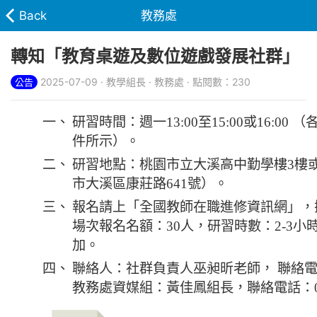
Back
教務處
轉知「教育桌遊及數位遊戲發展社群」
2025-07-09 · 教學組長 · 教務處 · 點閱數：230
公告
一、
研習時間：週一13:00至15:00或16:0
件所示）。
二、
研習地點：桃園市立大溪高中勤學樓3樓
市大溪區康莊路641號）。
三、
報名請上「全國教師在職進修資訊網」，
場次報名名額：30人，研習時數：2-3
加。
四、
聯絡人：社群負責人巫昶昕老師， 聯絡電話：0
教務處資媒組：黃佳鳳組長，聯絡電話：03-3