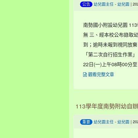
-
| 2
公告
幼兒園主任
幼兒園
南勢國小附設幼兒園 11
無 三、經本校公布錄取幼兒
到；逾時未報到視同放棄
「第二次自行招生作業」 1.
22日(一)上午08時00分至
觀看完整文章
113學年度南勢附幼自辦
-
| 2
重要
幼兒園主任
幼兒園