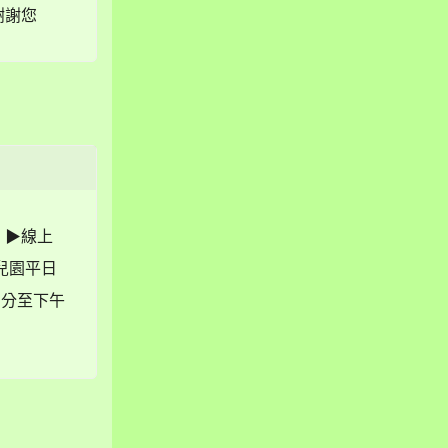
謝謝您
 ▶線上
（幼兒園平日
0 分至下午