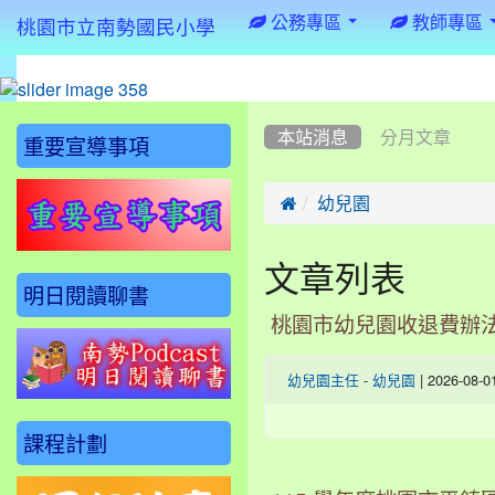
:::
公務專區
教師專區
桃園市立南勢國民小學
:::
:::
本站消息
分月文章
重要宣導事項

幼兒園
文章列表
明日閱讀聊書
桃園市幼兒園收退費辦
-
| 2026-08-
幼兒園主任
幼兒園
課程計劃