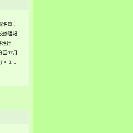
取名單：
本校辦理報
將進行
分至07月
3....