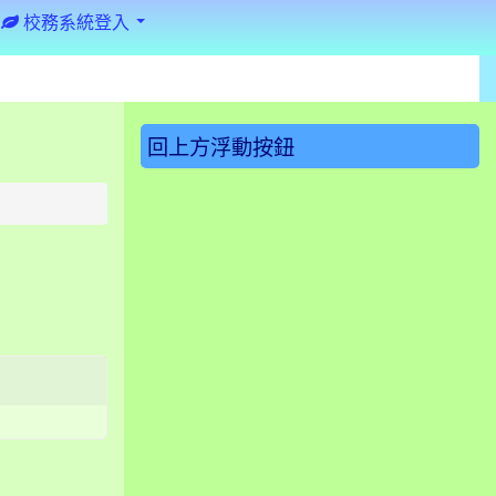
校務系統登入
:::
回上方浮動按鈕