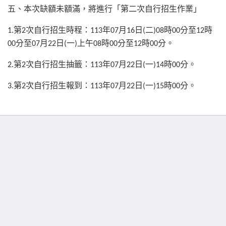
五、本次缺額未額滿，將進行
「
第二次自行招生作業
」
第
次自行招生時程：
年
月
日
二
時
分至
時
1.
2
113
07
16
(
)08
00
12
分至
月
日
一
上午
時
分至
時
分。
00
07
22
(
)
08
00
12
00
第
次自行招生抽籤：
年
月
日
一
時
分。
2.
2
113
07
22
(
)14
00
第
次自行招生報到：
年
月
日
一
時
分。
3.
2
113
07
22
(
)15
00