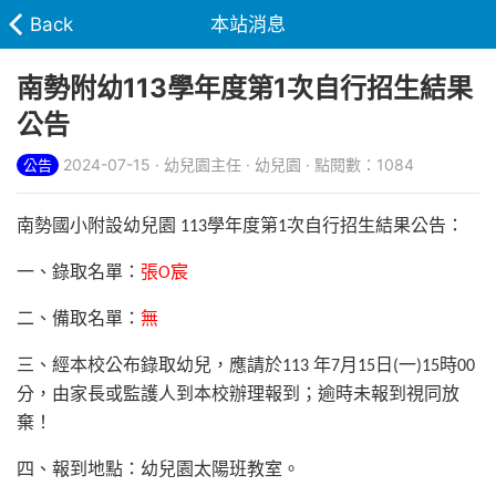
Back
本站消息
南勢附幼113學年度第1次自行招生結果
公告
2024-07-15 · 幼兒園主任 · 幼兒園 · 點閱數：1084
公告
南勢國小附設幼兒園
學年度第
次自行招生結果公告：
113
1
一、錄取名單：
張
宸
O
二、備取名單：
無
三、經本校公布錄取幼兒，應請於
年
月
日
一
時
113
7
15
(
)15
00
分，由家長或監護人到本校辦理報到；逾時未報到視同放
棄！
四、報到地點：幼兒園太陽班教室。