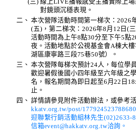
(三)
線上LIVE播報感受主播實際上
對鏡頭沉穩表現。
二、
本次營隊活動時間第一梯次：2026年8
(五)，第二梯次：2026年8月12日(三
活動時間為上午8點30分至下午5點
夜。活動地點於公視基金會A棟大樓
湖區康寧路三段75巷50號）。
三、
本次營隊每梯次預計24人，每位學員收
歡迎暑假後國小四年級至六年級之
名，報名期間為即日起至6月22日18
止。
四、
詳情請參見附件活動辦法，或參考
kkatv.org.tw/post/17792452
迎聯繫行銷活動組林先生(02)2633-8
信箱event@hakkatv.org.tw洽詢。