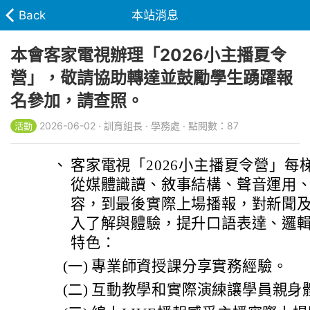
Back
本站消息
本會客家電視辦理「2026小主播夏令
營」，敬請協助轉達並鼓勵學生踴躍報
名參加，請查照。
2026-06-02 · 訓育組長 · 學務處 · 點閱數：87
活動
、
客家電視「2026小主播夏令營」每
從媒體識讀、敘事結構、聲音運用
容，到最後實際上場播報，對新聞
入了解與體驗，提升口語表達、邏
特色：
(一)
專業師資授課分享實務經驗。
(二)
互動教學和實際演練讓學員親身