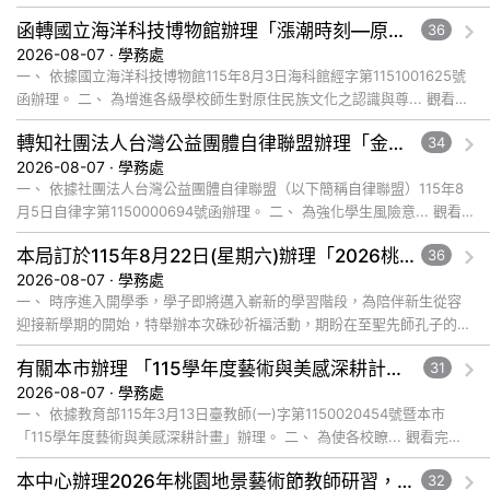
文章
函轉國立海洋科技博物館辦理「漲潮時刻—原民智慧主題探索課程」參訪補助案，請查照。
36
2026-08-07 · 學務處
一、 依據國立海洋科技博物館115年8月3日海科館經字第1151001625號
函辦理。 二、 為增進各級學校師生對原住民族文化之認識與尊... 觀看完
整文章
轉知社團法人台灣公益團體自律聯盟辦理「金融基礎教育教材」推廣工作坊一案，鼓勵貴校教師踴躍報名參加，並本權責核予出席教師公假登記， 詳如說明，請查照。
34
2026-08-07 · 學務處
一、 依據社團法人台灣公益團體自律聯盟（以下簡稱自律聯盟）115年8
月5日自律字第1150000694號函辦理。 二、 為強化學生風險意... 觀看
完整文章
本局訂於115年8月22日(星期六)辦理「2026桃園市孔廟祈福系列活動—儒門初開 智慧啟航」，請協助公告周知，詳如說明，請查照。
36
2026-08-07 · 學務處
一、 時序進入開學季，學子即將邁入嶄新的學習階段，為陪伴新生從容
迎接新學期的開始，特舉辦本次硃砂祈福活動，期盼在至聖先師孔子的智
慧啟發與祝福下，使學子開啟智慧，眼明心亮，未來學業順利、步步高
有關本市辦理 「115學年度藝術與美感深耕計畫」申辦說明會一案，請踴躍參加，請查照。
31
升... 觀看完整文章
2026-08-07 · 學務處
一、 依據教育部115年3月13日臺教師(一)字第1150020454號暨本市
「115學年度藝術與美感深耕計畫」辦理。 二、 為使各校瞭... 觀看完整
文章
本中心辦理2026年桃園地景藝術節教師研習，請惠予轉知貴校教師踴躍報名參加，請查照。
32