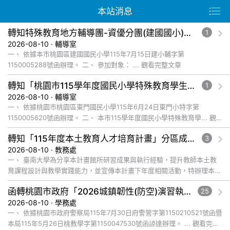
本站消息
轉知特殊教育地方輔導團-資優分團(建國國小)辦理115學年度資優教育教師增能研習實施計畫
1
2026-08-10 · 輔導室
一、 依據本市桃園區建國國民小學115年7月15日建小輔字第
1150005288號函辦理。 二、 參加對象： ... 觀看完整文章
轉知「桃園市115學年度國民小學特殊教育學生鑑定安置實施計畫」
1
2026-08-10 · 輔導室
一、 依據桃園市桃園區東門國民小學115年6月24日東門小特字第
1150005620號函辦理。 二、 本市115學年度國民小學特殊教育學... 觀
看完整文章
轉知「115年度本土教育人才培育計畫」分區成果展臺東場訊息
3
2026-08-10 · 教務處
一、 臺南大學為分享本計畫館所研習成果與執行經驗，提升教師本土教
育課程設計與教學實踐能力，並宣傳本計畫下年度相關活動，特辦理本次
分區成果展及教師研習。 ... 觀看完整文章
函轉桃園市政府「2026城鎮韌性(防空)演習執行計畫」修訂對照表1份
25
2026-08-10 · 學務處
一、 依據桃園市政府警察局115年7月30日府警管字第1150210521號函暨
本局115年5月26日桃教學字第1150047530號函諒達辦理。 ... 觀看完整