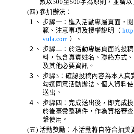
數以300至500字為原則，並請
(四)
參加辦法：
１、
步驟一：進入活動專屬頁面，閱
範、注意事項及授權說明（
http
vula.com
）。
２、
步驟二：於活動專屬頁面的投稿
料，包含真實姓名、聯絡方式、
及其他必要資訊。
３、
步驟3：確認投稿內容為本人真
勾選同意活動辦法、個人資料使
送出。
４、
步驟四：完成送出後，即完成投
於後臺彙整稿件，作為資格審查
繫使用。
(五)
活動獎勵：本活動將自符合抽獎