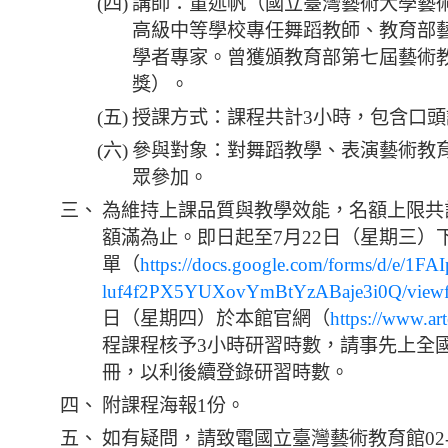
(四)
講師：董述帆（國立臺灣藝術大學藝
高級中等學校專任舞蹈教師、教育部
學者專家。曾獲頒教育部第七屆藝術
獎）。
(五)
授課方式：課程共計3小時，包含口
(六)
參與對象：對舞蹈教學、表演藝術教
眾參加。
三、
為維持上課品質與教學效能，名額上限共
額滿為止。即日起至7月22日（星期三）下
單（
https://docs.google.com/forms/d/e/1F
luf4f2PX5YUXovYmBtYzABaje3i0Q/view
日（星期四）於本館官網（
https://www.art
程課程核予3小時研習時數，請事先上全
冊，以利後續登錄研習時數。
四、
附課程海報1份。
五、
如有疑問，請致電國立臺灣藝術教育館02-23