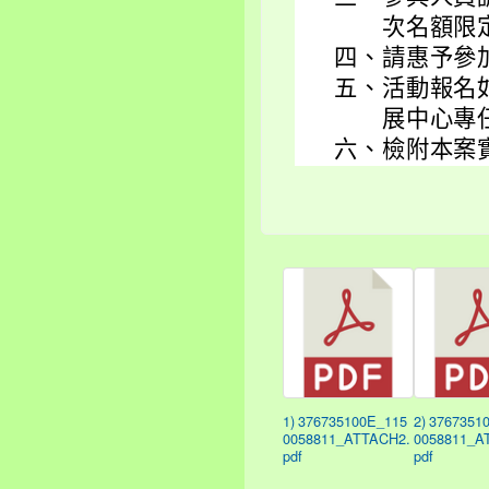
次名額限
四、
請惠予參
五、
活動報名
展中心專任
六、
檢附本案
1) 376735100E_115
2) 3767351
0058811_ATTACH2.
0058811_A
pdf
pdf