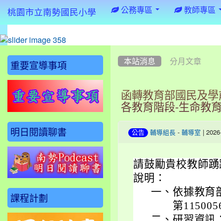
:::
公務專區
教師專區
桃園市立南勢國民小學
:::
:::
本站消息
分月文章
重要宣導事項
函轉教育部國民及學
各教育階段-生命教
明日閱讀聊書
-
| 202
公告
輔導組長
輔導室
請鼓勵貴校教師踴
說明：
一、
依據教育
課程計劃
第11500
二、
研習資訊