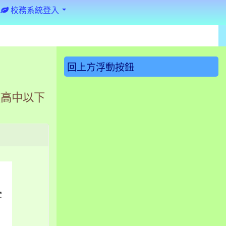
校務系統登入
:::
回上方浮動按鈕
度高中以下
字