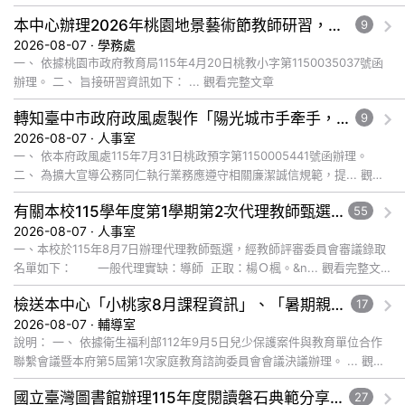
文章
本中心辦理2026年桃園地景藝術節教師研習，請惠予轉知貴校教師踴躍報名參加，請查照。
9
2026-08-07 · 學務處
一、 依據桃園市政府教育局115年4月20日桃教小字第1150035037號函
辦理。 二、 旨接研習資訊如下： ... 觀看完整文章
轉知臺中市政府政風處製作「陽光城市手牽手，綠能透明齊步走」動畫影片，請協助宣導運用，請查照。
9
2026-08-07 · 人事室
一、 依本府政風處115年7月31日桃政預字第1150005441號函辦理。
二、 為擴大宣導公務同仁執行業務應遵守相關廉潔誠信規範，提... 觀看
完整文章
有關本校115學年度第1學期第2次代理教師甄選錄取公告
55
2026-08-07 · 人事室
一、本校於115年8月7日辦理代理教師甄選，經教師評審委員會審議錄取
名單如下： 一般代理實缺：導師 正取：楊Ｏ楓。&n... 觀看完整文
章
檢送本中心「小桃家8月課程資訊」、「暑期親子電影營」、「祖孫樂淘桃」、「愛『原原』不絕-親子共學同樂會」、「邁向下一站幸福系列講座及成長團體」海報各1份，惠請貴機關(學校)運用多元管道宣導
17
2026-08-07 · 輔導室
說明： 一、 依據衛生福利部112年9月5日兒少保護案件與教育單位合作
聯繫會議暨本府第5屆第1次家庭教育諮詢委員會會議決議辦理。 ... 觀看
完整文章
國立臺灣圖書館辦理115年度閱讀磐石典範分享暨閱讀推動專業研習
27