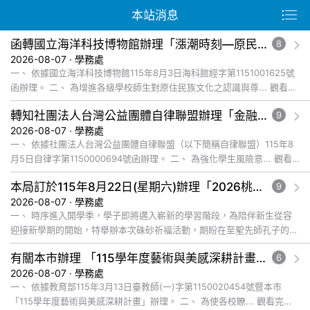
本站消息
函轉國立海洋科技博物館辦理「漲潮時刻—原民智慧主題探索課程」參訪補助案，請查照。
8
2026-08-07 · 學務處
一、 依據國立海洋科技博物館115年8月3日海科館經字第1151001625號
函辦理。 二、 為增進各級學校師生對原住民族文化之認識與尊... 觀看完
整文章
轉知社團法人台灣公益團體自律聯盟辦理「金融基礎教育教材」推廣工作坊一案，鼓勵貴校教師踴躍報名參加，並本權責核予出席教師公假登記， 詳如說明，請查照。
9
2026-08-07 · 學務處
一、 依據社團法人台灣公益團體自律聯盟（以下簡稱自律聯盟）115年8
月5日自律字第1150000694號函辦理。 二、 為強化學生風險意... 觀看
完整文章
本局訂於115年8月22日(星期六)辦理「2026桃園市孔廟祈福系列活動—儒門初開 智慧啟航」，請協助公告周知，詳如說明，請查照。
9
2026-08-07 · 學務處
一、 時序進入開學季，學子即將邁入嶄新的學習階段，為陪伴新生從容
迎接新學期的開始，特舉辦本次硃砂祈福活動，期盼在至聖先師孔子的智
慧啟發與祝福下，使學子開啟智慧，眼明心亮，未來學業順利、步步高
有關本市辦理 「115學年度藝術與美感深耕計畫」申辦說明會一案，請踴躍參加，請查照。
6
升... 觀看完整文章
2026-08-07 · 學務處
一、 依據教育部115年3月13日臺教師(一)字第1150020454號暨本市
「115學年度藝術與美感深耕計畫」辦理。 二、 為使各校瞭... 觀看完整