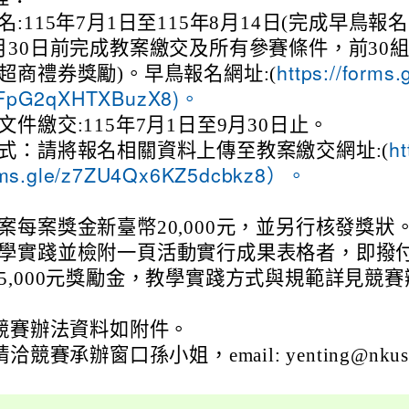
名:115年7月1日至115年8月14日(完成早鳥報
月30日前完成教案繳交及所有參賽條件，前30
超商禮券獎勵)。早鳥報名網址:(
https://forms.
4FpG2qXHTXBuzX8)。
文件繳交:115年7月1日至9月30日止。
式：請將報名相關資料上傳至教案繳交網址:(
ht
orms.gle/z7ZU4Qx6KZ5dcbkz8）。
案每案獎金新臺幣20,000元，並另行核發獎狀
學實踐並檢附一頁活動實行成果表格者，即撥
5,000元獎勵金，教學實踐方式與規範詳見競賽
競賽辦法資料如附件。
競賽承辦窗口孫小姐，email: yenting@nkust