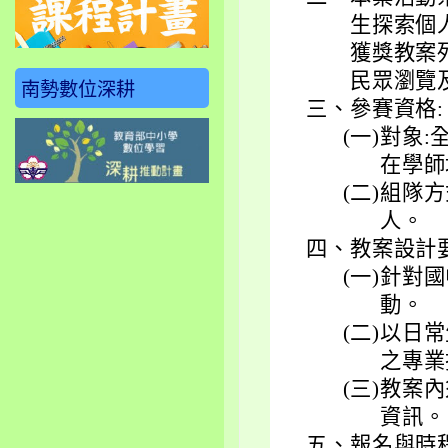
生探索個
獲獎教案
民眾瀏覽
南勢數位深耕
三、
參賽資格:
(一)
對象:
在學師
(二)
組隊方
人。
四、
教案設計
(一)
針對國
動。
(二)
以日常
之專業
(三)
教案內
資訊。
五、
報名與時