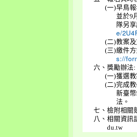
(一)
早鳥報
並於9
隊另享
e/2U
(二)
教案及
(三)
繳件方
s://f
六、
獎勵辦法:
(一)
獲選教
(二)
完成教
新臺幣
法。
七、
檢附相關
八、
相關資訊請洽
du.tw