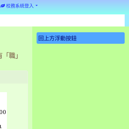
校務系統登入
:::
回上方浮動按鈕
有「職」
00
學