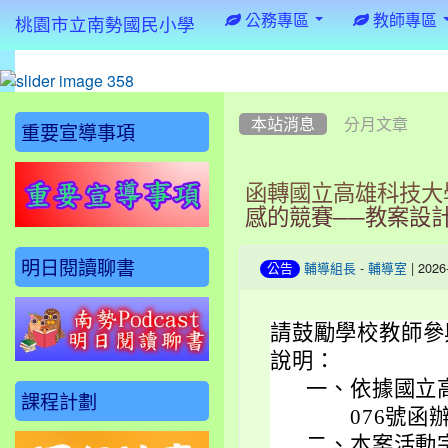
:::
公務專區
教師專區
桃園市立南勢國民小學
:::
:::
本站消息
分月文章
重要宣導事項
函轉國立高雄科技大
感的競賽──教案設
明日閱讀聊書
-
| 202
公告
輔導組長
輔導室
請鼓勵學校教師參
說明：
一、
依據國立高
課程計劃
076號函
二、
本案活動