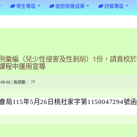
學生專區
南勢榮譽成果
評鑑專區
例彙編（兒少性侵害及性剝削）1份，請貴校
課程中運用宣導
6-06-02 | 點閱數： 77
局115年5月26日桃社家字第1150047294號