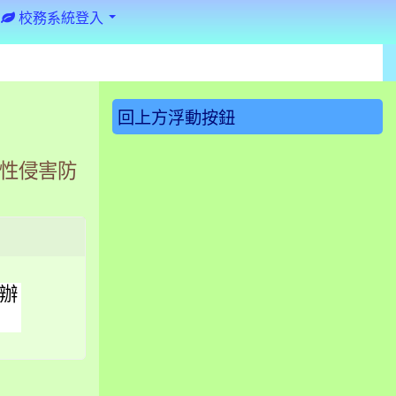
校務系統登入
:::
回上方浮動按鈕
於性侵害防
函辦