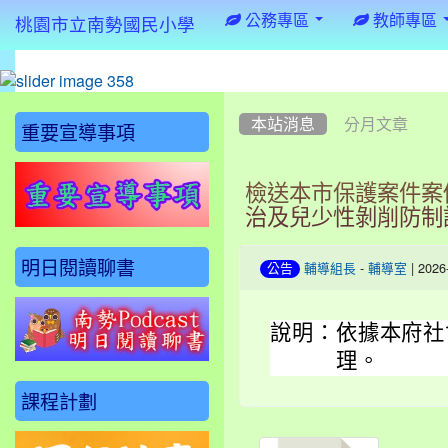
:::
公務專區
教師專區
桃園市立南勢國民小學
:::
:::
本站消息
分月文章
重要宣導事項
檢送本市保護案件案
治及兒少性剝削防制
明日閱讀聊書
-
| 202
公告
輔導組長
輔導室
說明：
依據本府社會
理。
課程計劃