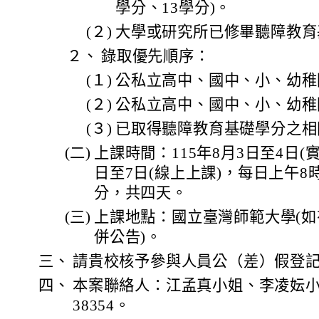
學分、13學分)。
(２)
大學或研究所已修畢聽障教育
２、
錄取優先順序：
(１)
公私立高中、國中、小、幼稚
(２)
公私立高中、國中、小、幼稚
(３)
已取得聽障教育基礎學分之相
(二)
上課時間：115年8月3日至4日(實
日至7日(線上上課)，每日上午8時
分，共四天。
(三)
上課地點：國立臺灣師範大學(
併公告)。
三、
請貴校核予參與人員公（差）假登
四、
本案聯絡人：江孟真小姐、李凌妘小姐
38354。