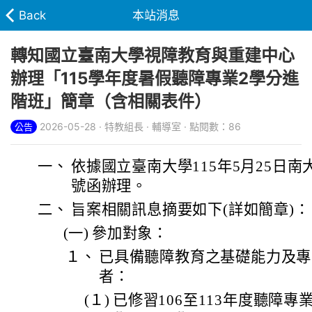
Back
本站消息
轉知國立臺南大學視障教育與重建中心
辦理「115學年度暑假聽障專業2學分進
階班」簡章（含相關表件）
2026-05-28 · 特教組長 · 輔導室 · 點閱數：86
公告
一、
依據國立臺南大學115年5月25日南大視
號函辦理。
二、
旨案相關訊息摘要如下(詳如簡章)：
(一)
參加對象：
１、
已具備聽障教育之基礎能力及專
者：
(１)
已修習106至113年度聽障專業