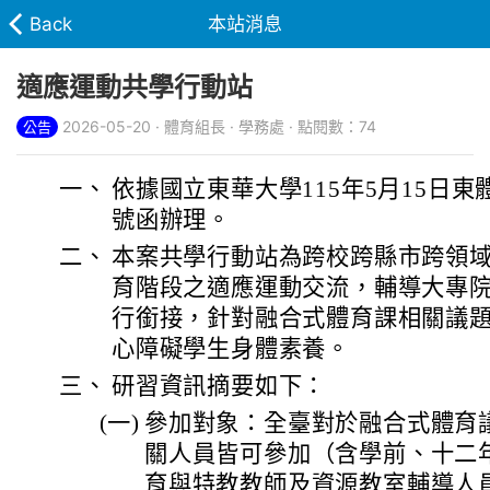
Back
本站消息
適應運動共學行動站
2026-05-20 · 體育組長 · 學務處 · 點閱數：74
公告
一、
依據國立東華大學115年5月15日東體中
號函辦理。
二、
本案共學行動站為跨校跨縣市跨領
育階段之適應運動交流，輔導大專
行銜接，針對融合式體育課相關議
心障礙學生身體素養。
三、
研習資訊摘要如下：
(一)
參加對象：全臺對於融合式體育
關人員皆可參加（含學前、十二
育與特教教師及資源教室輔導人