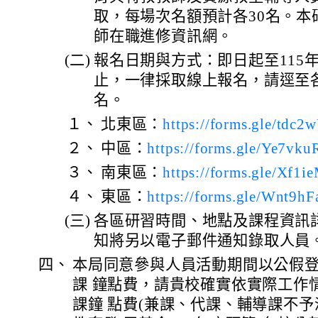
取，每場次名額預計各30名。本
師在職進修資訊網。
(二)
報名日期與方式：即日起至115
止，一律採取線上報名，請逕至
名。
１、
北東區：
https://forms.gle/td
２、
中區：
https://forms.gle/Ye7vk
３、
南東區：
https://forms.gle/Xf
４、
東區：
https://forms.gle/Wnt9
(三)
各區研習時間、地點及課程資訊
知將另以電子郵件通知錄取人員
四、
本局同意參與人員活動期間以公假
課 鐘點費，請貴校確實依實際工作
課鐘 點費(兼課、代課、輔導課不予