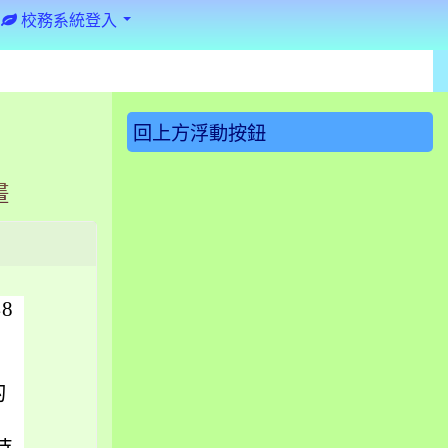
校務系統登入
:::
回上方浮動按鈕
畫
8
的