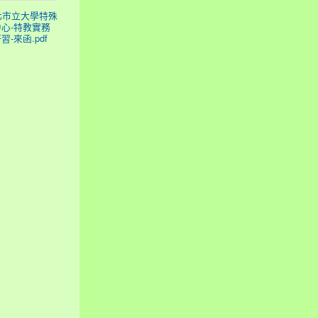
臺北市立大學特殊
心-特教實務
習-來函.pdf