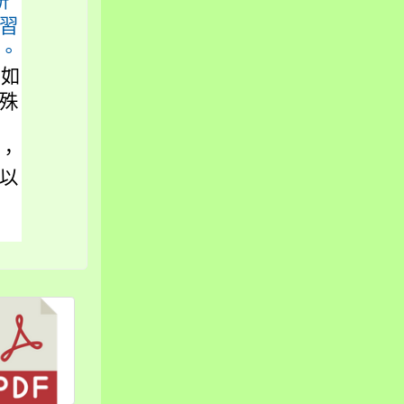
研
習
。
。如
殊
，
以