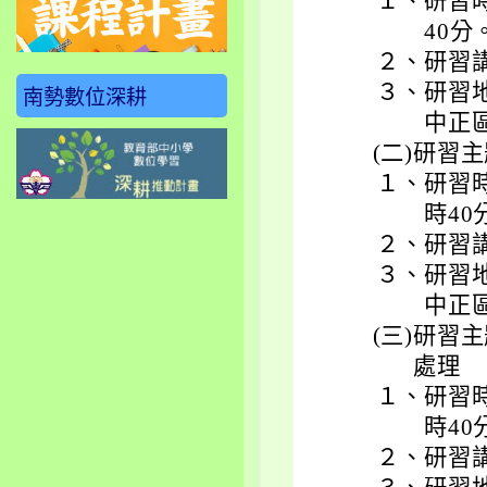
１、
研習時
40分
２、
研習
３、
研習
南勢數位深耕
中正
(二)
研習主
１、
研習時
時40
２、
研習
３、
研習
中正
(三)
研習主
處理
１、
研習時
時40
２、
研習