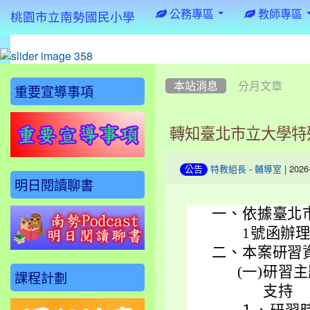
:::
公務專區
教師專區
桃園市立南勢國民小學
:::
:::
本站消息
分月文章
重要宣導事項
轉知臺北市立大學特
-
| 202
公告
特教組長
輔導室
明日閱讀聊書
一、
依據臺北市
1號函辦
二、
本案研習
(一)
研習主
課程計劃
支持