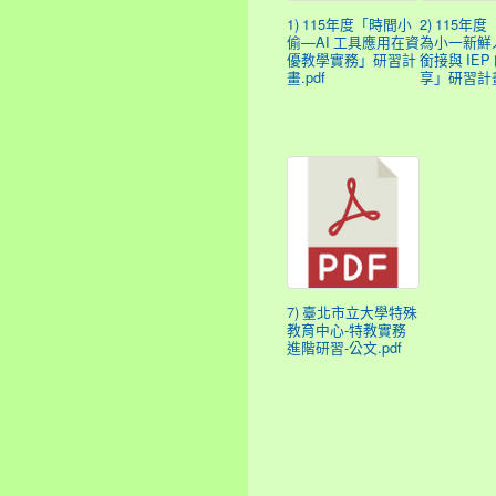
1) 115年度「時間小
2) 115年
偷—AI 工具應用在資
為小一新鮮
優教學實務」研習計
銜接與 IE
畫.pdf
享」研習計畫
7) 臺北市立大學特殊
教育中心-特教實務
進階研習-公文.pdf