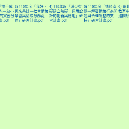
度「攜手成
3) 115年度「我好，
4) 115年度「減少有
5) 115年度「情緒密
6) 
人—幼小
再來共好—社會情緒
礙建立無礙：通用設
碼—解密情緒行為問
教育中
P 的實務分
學習與情緒勞務處
計的創新與應用」研
題與合理調整的支
進階研
.pdf
理」研習計畫.pdf
習計畫.pdf
持」研習計畫.pdf