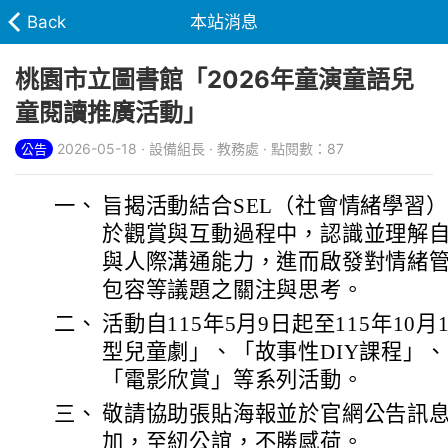
Back
本站消息
桃園市立圖書館「2026年童演童語兒
童閱讀推廣活動」
2026-05-18 · 設備組長 · 教務處 · 點閱數：87
公告
一、
旨揭活動結合SEL（社會情緒學習
於觀賞與互動過程中，認識並理解
與人際溝通能力，進而啟發對情緒
包容等議題之關注與思考。
二、
活動自115年5月9日起至115年10
型兒童劇」、「故事性DIY課程」
「電影欣賞」等系列活動。
三、
敬請協助張貼海報並於官網公告訊
加，至紉公誼，不勝感荷。