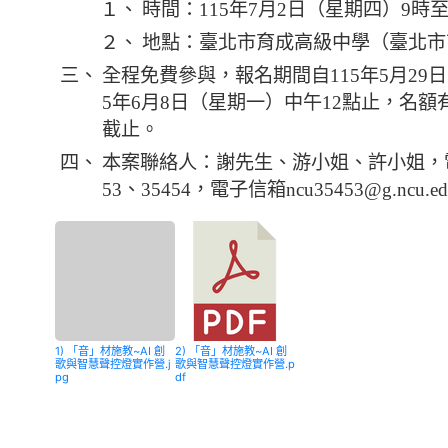
１、
時間：115年7月2日（星期四）9時至
２、
地點：臺北市育成高級中學（臺北市
三、
全程免費參與，報名期間自115年5月29日
5年6月8日（星期一）中午12點止，名
截止。
四、
本案聯絡人：謝先生、游小姐、許小姐，電話(03
53、35454，電子信箱ncu35453@g.ncu.ed
1) 「音」材施教~AI 創
2) 「音」材施教~AI 創
歌與智慧聲控燈實作營.j
歌與智慧聲控燈實作營.p
pg
df