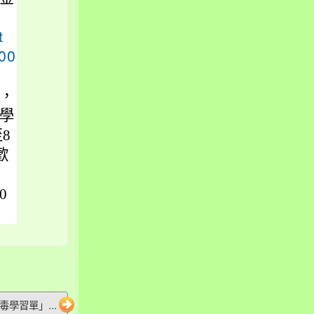
t
00
，
學
8
歡
0
毒學習單」...