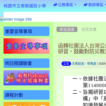
:::
公務專區
教師專區
桃園市立南勢國民小學
:::
:::
本站消息
分月文章
重要宣導事項
函轉社團法人台灣公
研習，鼓勵對防災教
明日閱讀聊書
-
| 202
公告
生教組長
學務處
一、
依據社團
第11400
二、
旨揭研習
課程計劃
構」中「
知識發展