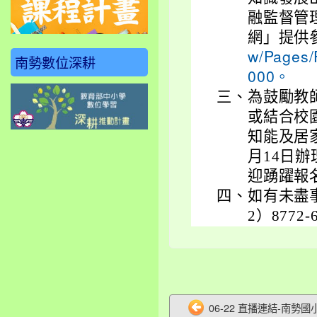
融監督管
網」提供
w/Pages/
南勢數位深耕
000。
三、
為鼓勵教
或結合校
知能及居家
月14日
迎踴躍報
四、
如有未盡
2）8772-
06-22 直播連結-南勢國小