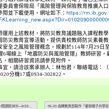
理委員會保險局「風險管理與保險教育推廣入口
參閱並下載使用，網址如下：
https://rm.ib.gov.
FKLearning_new.aspx?Dir=0102090000000
師運用上述教材，將防災教育議題融入課程教學
園防災教育宣導活動，提供貴校教師防災素養教
安全之風險管理概念，規劃於114年7月29日至
辦理6場線上「地震防災與風險管理」教師研習，
名，相關研習資訊請參見附件。
事宜，請洽該案承辦人：林怡君，聯絡電話：（
6020分機17或0934-302822。
閱讀歐洲⑩—6/23...
06-23 函轉教育部製作「暑假親子共學反