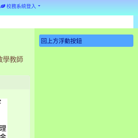
校務系統登入
:::
回上方浮動按鈕
教學教師
字
理
金