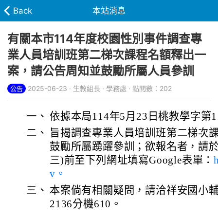
Back
本站消息
有關本市114年度校園性別事件調查專
業人員培訓班第二梯次課程名額釋出一
案，請公告周知並鼓勵所屬人員參訓
2025-06-23 · 生教組長 · 學務處 · 點閱數：202
公告
一、
依據本局114年5月23日桃教學字第11
二、
旨揭調查專業人員培訓班第二梯次
鼓勵所屬踴躍參訓；欲報名者，請於11
三)前至下列網址填寫Google表單：
v。
三、
本案倘有相關疑問，請洽祥安國小輔導室
2136分機610。