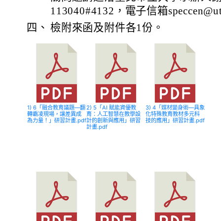
113040#4132，電子信箱speccen@uta
四、
檢附來函及附件各1份。
1) 6「融合教育議題—翻
2) 5「AI 賦能資優教
3) 4「媒材變身術—具象
轉霸凌現場，讓差異成
育：人工智慧在教學設
化特殊教育教材多元科
為力量！」研習計畫.pdf
計的創新與應用」研習
技的應用」研習計畫.pdf
計畫.pdf