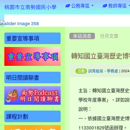
:::
公務專區
教師專區
桃園市立南勢國民小學
:::
:::
本站消息
分月文章
重要宣導事項
轉知國立臺灣歷史博
-
| 202
活動
訓育組長
學務處
明日閱讀聊書
主旨：轉知國立臺灣歷史
學校年度專案」，詳如說
說明：
課程計劃
一、依據國立臺灣歷史博物
1133001829號函辦理。