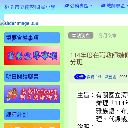
:::
公務專區
教師專區
桃園市立南勢國民小學
:::
:::
本站消息
分月文章
重要宣導事項
114年度在職教師
分班
明日閱讀聊書
-
| 202
公告
教務主任
教務處
主旨：
有關國立清
辦理「11
雅族語、布
課程計劃
理、代課或
說明：