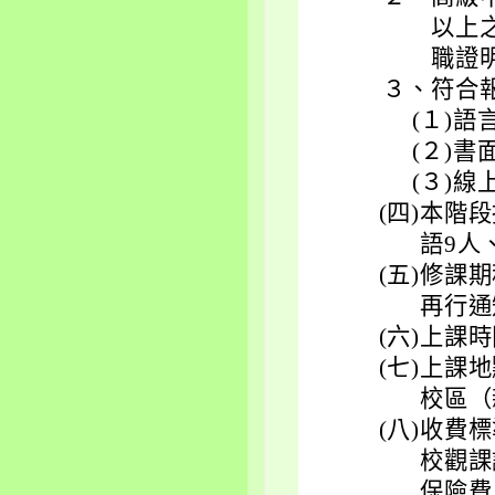
以上
職證
３、
符合
(１)
語
(２)
書
(３)
線
(四)
本階段
語9人
(五)
修課期
再行通
(六)
上課時
(七)
上課地
校區（
(八)
收費標
校觀課
保險費