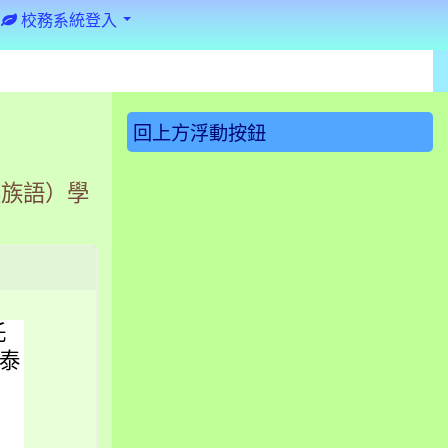
校務系統登入
:::
回上方浮動按鈕
農族語）學
託
泰