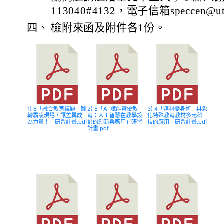
113040#4132，電子信箱speccen@uta
四、
檢附來函及附件各1份。
1) 6「融合教育議題—翻
2) 5「AI 賦能資優教
3) 4「媒材變身術—具象
轉霸凌現場，讓差異成
育：人工智慧在教學設
化特殊教育教材多元科
為力量！」研習計畫.pdf
計的創新與應用」研習
技的應用」研習計畫.pdf
計畫.pdf