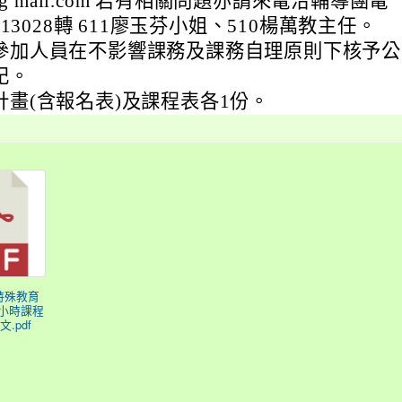
n@g mail.com 若有相關問題亦請來電洽輔導團電
013028轉 611廖玉芬小姐、510楊萬教主任。
參加人員在不影響課務及課務自理原則下核予公
記。
計畫(含報名表)及課程表各1份。
度特殊教育
4小時課程
.pdf