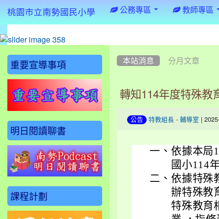
:::
公務專區
教師專區
桃園市立南勢國民小學
:::
:::
本站消息
分月文章
重要宣導事項
轉知114年度特殊教
-
| 202
公告
特教組長
輔導室
明日閱讀聊書
一、
依據本局1
國小114
二、
依據特殊
辦特殊教
課程計劃
特殊教育