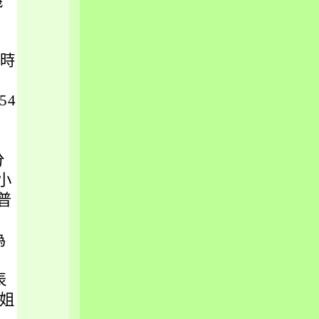
機
4時
54
分
小
普
為
表
姐