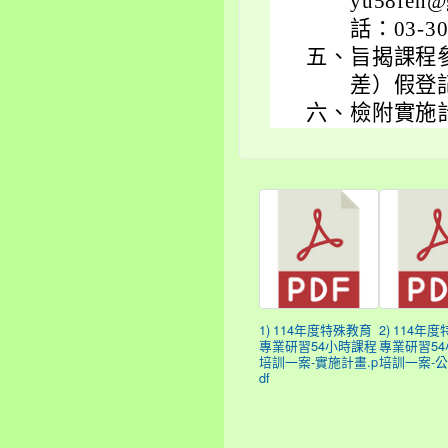
yu58fe
話：03-3
五、
旨揭課程
差）假登
六、
檢附實施
1) 114年度特殊教育
2) 114年
專業研習54小時課程
專業研習5
培訓一案-實施計畫.p
培訓一案-公文
df