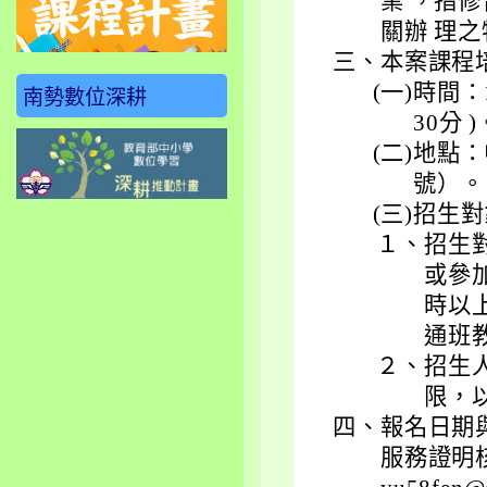
業 ，指
關辦 理
三、
本案課程
(一)
時間：
南勢數位深耕
30分 )
(二)
地點：
號）。
(三)
招生對
１、
招生
或參
時以
通班
２、
招生
限，
四、
報名日期與
服務證明