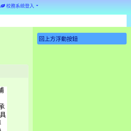
校務系統登入
:::
回上方浮動按鈕
埔
承
具
專