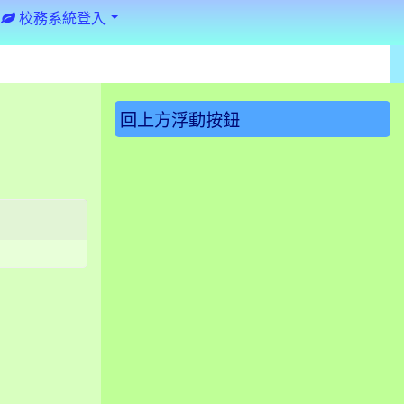
校務系統登入
:::
回上方浮動按鈕