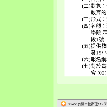
(二)
對象：
教育的
(三)
形式：實
(四)
名額：
學院 
段1號
(五)
提供教
發15
(六)
報名網
(七)
對於貴
會 (0
06-22 有關本校辦理112