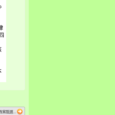
心
律
四
核
本
案甄選...