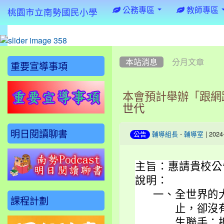
:::
公務專區
教師專區
桃園市立南勢國民小學
:::
:::
本站消息
分月文章
重要宣導事項
本會預計舉辦「跟網
世代
明日閱讀聊書
-
| 202
公告
輔導組長
輔導室
主旨：
惠請貴校公
說明：
一、
全世界的
課程計劃
止，卻沒
生聯手：