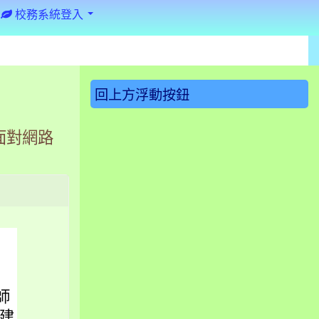
校務系統登入
:::
回上方浮動按鈕
面對網路
師
建