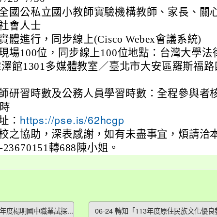
全國公私立國小教師實驗機構教師、家長、關
社會人士
體進行，同步線上(Cisco Webex會議系統)
現場100位，同步線上100位地點：台灣大學法
霖澤館1301多媒體教室／臺北市大安區羅斯福路
師研習時數及公務人員學習時數：全程參與者
小時
址：
https://pse.is/62hcgp
校之協助，深表感謝，如有未盡事宜，煩請洽
2)-23670151轉688陳小姐。
學年度楊明國中職業試探...
06-24 轉知「113年度原住民族文化優良教