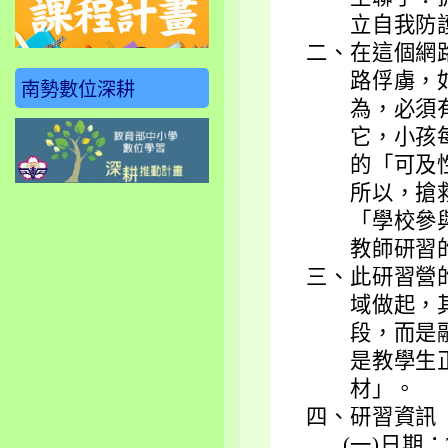
立自我防
二、
在這個網
路俘虜，
南勢數位深耕
為，必須
它，小孩
的「可及
所以，搶
「學校參
教師研習
三、
此研習營
域做起，
段，而是
是教學生
材」。
四、
研習資訊
(一)
日期：7/