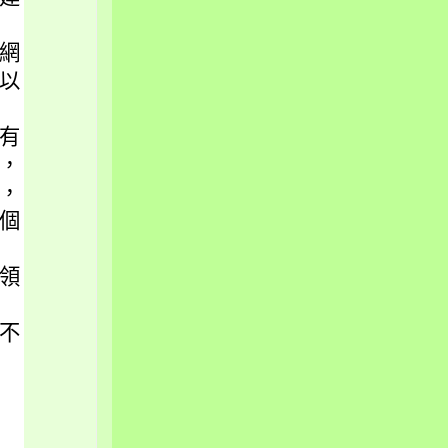
被網
以
有
，
，
個
領
不