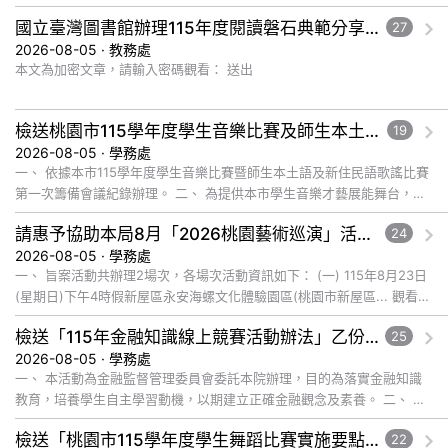
完整文章
國立臺灣圖書館辦理115年度閱讀磐石典範分享暨閱讀推動專業研習
27
2026-08-05 · 教務處
本文為加密文章，請輸入密碼觀看： 送出
檢送桃園市115學年度學生音樂比賽及師生本土語及新住民語歌謠比賽實施要點各1份，請公告周知，請查照。
19
2026-08-05 · 學務處
一、 依據本市115學年度學生音樂比賽暨師生本土語及新住民語歌謠比賽
第一次籌備會議紀錄辦理。 二、 為提供本市學生音樂才藝展能舞台，促
進... 觀看完整文章
請惠予協助本局8月「2026桃園藝術巡演」活動宣傳相關事宜，請查照。
24
2026-08-05 · 學務處
一、 旨案活動共辦理2場次，各場次活動資訊如下： (一) 115年8月23日
(星期日)下午4時假新屋區永安海螺文化體驗園區(桃園市新屋區... 觀看完
整文章
檢送「115年金融知識線上競賽活動辦法」乙份，敬請轉知師生報名，請查照。
25
2026-08-05 · 學務處
一、 本活動為金融監督管理委員會委託本院辦理，目的為落實金融知識
教育，培養學生自主學習動機，以期建立正確金融觀念及素養。 二、 旨
揭活動... 觀看完整文章
檢送「桃園市115學年度學生舞蹈比賽實施要點」1份，詳如說明，請查照。
22