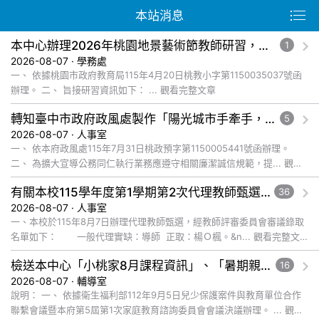
本站消息
本中心辦理2026年桃園地景藝術節教師研習，請惠予轉知貴校教師踴躍報名參加，請查照。
1
2026-08-07 · 學務處
一、 依據桃園市政府教育局115年4月20日桃教小字第1150035037號函
辦理。 二、 旨接研習資訊如下： ... 觀看完整文章
轉知臺中市政府政風處製作「陽光城市手牽手，綠能透明齊步走」動畫影片，請協助宣導運用，請查照。
5
2026-08-07 · 人事室
一、 依本府政風處115年7月31日桃政預字第1150005441號函辦理。
二、 為擴大宣導公務同仁執行業務應遵守相關廉潔誠信規範，提... 觀看
完整文章
有關本校115學年度第1學期第2次代理教師甄選錄取公告
36
2026-08-07 · 人事室
一、本校於115年8月7日辦理代理教師甄選，經教師評審委員會審議錄取
名單如下： 一般代理實缺：導師 正取：楊Ｏ楓。&n... 觀看完整文
章
檢送本中心「小桃家8月課程資訊」、「暑期親子電影營」、「祖孫樂淘桃」、「愛『原原』不絕-親子共學同樂會」、「邁向下一站幸福系列講座及成長團體」海報各1份，惠請貴機關(學校)運用多元管道宣導
16
2026-08-07 · 輔導室
說明： 一、 依據衛生福利部112年9月5日兒少保護案件與教育單位合作
聯繫會議暨本府第5屆第1次家庭教育諮詢委員會會議決議辦理。 ... 觀看