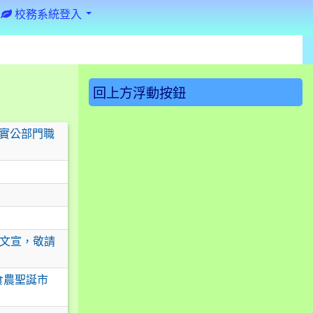
校務系統登入
:::
回上方浮動按鈕
落實公部門職
動文宣，敬請
食農聖誕市