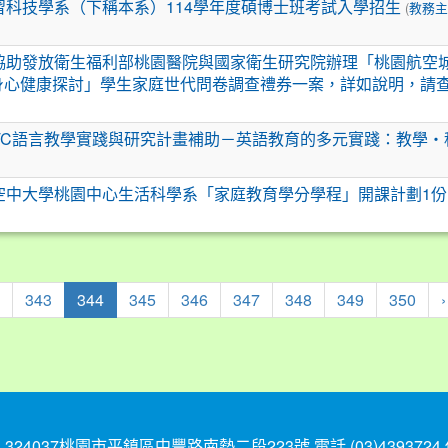
(
習科技學系（下稱本系）114學年度碩博士班考試入學招生
教務主
協助發放衛生福利部桃園醫院與國家衛生研究院辦理「桃園航空
身心健康探討」學生家庭世代問卷調查禮券一案，詳如說明，請
TTC語言教學實踐與研究計畫補助－英語教育的多元實踐：教學‧
空中大學桃園中心生活科學系「家庭教育學分學程」開課計劃1份
(current)
343
344
345
346
347
348
349
350
›
037桃園市平鎮區中豐路南勢二段223號 電話 (03)4393724 傳真 