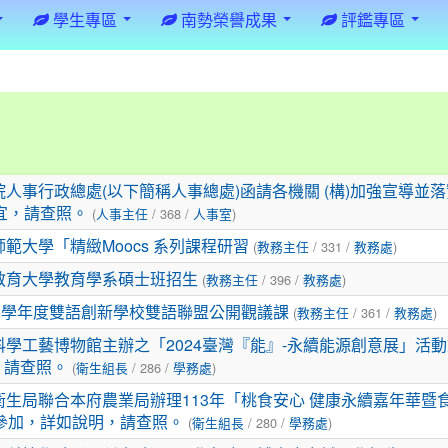
學生專區
南勢榮譽成果
評鑑專區
人事行政總處(以下簡稱人事總處)函請各機關 (構)加強宣導並
(
/ 368 /
)
宜，請查照。
人事主任
人事室
(
/ 331 /
)
範大學「精緻Moocs 系列課程研習
教務主任
教務處
(
/ 396 /
)
教育大學教育學系碩士班招生
教務主任
教務處
(
/ 361 /
)
13學年度雙語創新學校雙語聯盟公開觀議課
教務主任
教務處
科學工藝博物館主辦之「2024臺灣『能』-永續能源創意展」活
(
/ 286 /
)
，請查照。
衛生組長
學務處
衛生局聯合本府農業局辦理113年「桃食安心 健康永續嘉年華暨
(
/ 280 /
)
參加，詳如說明，請查照。
衛生組長
學務處