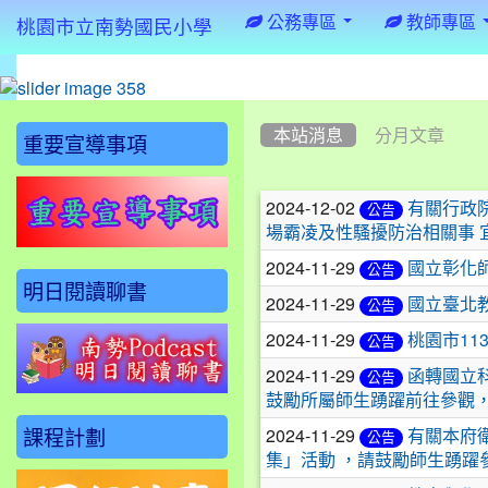
:::
公務專區
教師專區
桃園市立南勢國民小學
:::
:::
本站消息
分月文章
重要宣導事項
文
2024-12-02
有關行政院
公告
章
場霸凌及性騷擾防治相關事 
2024-11-29
列
國立彰化師
公告
明日閱讀聊書
2024-11-29
國立臺北
表
公告
2024-11-29
桃園市1
公告
2024-11-29
函轉國立
公告
鼓勵所屬師生踴躍前往參觀
課程計劃
2024-11-29
有關本府
公告
集」活動 ，請鼓勵師生踴躍