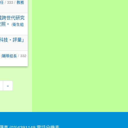
/ 333 /
任
教務
城跨世代研究
(
查照。
衛生組
科技‧評量」
(
/ 332
輔導組長
»
(03)4391149
電話分機表