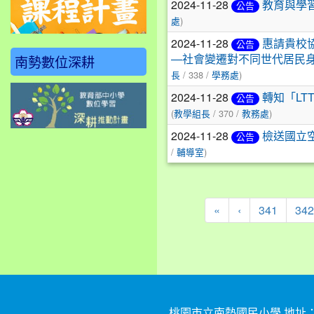
2024-11-28
教育與學
公告
)
處
2024-11-28
惠請貴校
公告
南勢數位深耕
—社會變遷對不同世代居民
/ 338 /
)
長
學務處
2024-11-28
轉知「L
公告
(
/ 370 /
)
教學組長
教務處
2024-11-28
檢送國立
公告
/
)
輔導室
«
‹
341
342
桃園市立南勢國民小學 地址：324