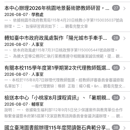
文章
本中心辦理2026年桃園地景藝術節教師研習，請惠予轉知貴校教師踴躍報名參加，請查照。
27
2026-08-07 · 學務處
一、 依據桃園市政府教育局115年4月20日桃教小字第1150035037號函
辦理。 二、 旨接研習資訊如下： ... 觀看完整文章
轉知臺中市政府政風處製作「陽光城市手牽手，綠能透明齊步走」動畫影片，請協助宣導運用，請查照。
28
2026-08-07 · 人事室
一、 依本府政風處115年7月31日桃政預字第1150005441號函辦理。
二、 為擴大宣導公務同仁執行業務應遵守相關廉潔誠信規範，提... 觀看
完整文章
有關本校115學年度第1學期第2次代理教師甄選錄取公告
95
2026-08-07 · 人事室
一、本校於115年8月7日辦理代理教師甄選，經教師評審委員會審議錄取
名單如下： 一般代理實缺：導師 正取：楊Ｏ楓。&n... 觀看完整文
章
檢送本中心「小桃家8月課程資訊」、「暑期親子電影營」、「祖孫樂淘桃」、「愛『原原』不絕-親子共學同樂會」、「邁向下一站幸福系列講座及成長團體」海報各1份，惠請貴機關(學校)運用多元管道宣導
34
2026-08-07 · 輔導室
說明： 一、 依據衛生福利部112年9月5日兒少保護案件與教育單位合作
聯繫會議暨本府第5屆第1次家庭教育諮詢委員會會議決議辦理。 ... 觀看
完整文章
國立臺灣圖書館辦理115年度閱讀磐石典範分享暨閱讀推動專業研習
38