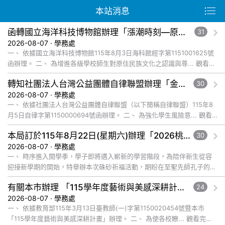
本站消息
函轉國立海洋科技博物館辦理「漲潮時刻—原民智慧主題探索課程」參訪補助案，請查照。
31
2026-08-07 · 學務處
一、 依據國立海洋科技博物館115年8月3日海科館經字第1151001625號
函辦理。 二、 為增進各級學校師生對原住民族文化之認識與尊... 觀看完
整文章
轉知社團法人台灣公益團體自律聯盟辦理「金融基礎教育教材」推廣工作坊一案，鼓勵貴校教師踴躍報名參加，並本權責核予出席教師公假登記， 詳如說明，請查照。
30
2026-08-07 · 學務處
一、 依據社團法人台灣公益團體自律聯盟（以下簡稱自律聯盟）115年8
月5日自律字第1150000694號函辦理。 二、 為強化學生風險意... 觀看
完整文章
本局訂於115年8月22日(星期六)辦理「2026桃園市孔廟祈福系列活動—儒門初開 智慧啟航」，請協助公告周知，詳如說明，請查照。
30
2026-08-07 · 學務處
一、 時序進入開學季，學子即將邁入嶄新的學習階段，為陪伴新生從容
迎接新學期的開始，特舉辦本次硃砂祈福活動，期盼在至聖先師孔子的智
慧啟發與祝福下，使學子開啟智慧，眼明心亮，未來學業順利、步步高
有關本市辦理 「115學年度藝術與美感深耕計畫」申辦說明會一案，請踴躍參加，請查照。
24
升... 觀看完整文章
2026-08-07 · 學務處
一、 依據教育部115年3月13日臺教師(一)字第1150020454號暨本市
「115學年度藝術與美感深耕計畫」辦理。 二、 為使各校瞭... 觀看完整