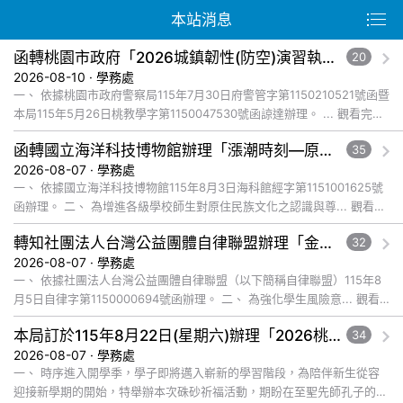
本站消息
函轉桃園市政府「2026城鎮韌性(防空)演習執行計畫」修訂對照表1份
20
2026-08-10 · 學務處
一、 依據桃園市政府警察局115年7月30日府警管字第1150210521號函暨
本局115年5月26日桃教學字第1150047530號函諒達辦理。 ... 觀看完整
文章
函轉國立海洋科技博物館辦理「漲潮時刻—原民智慧主題探索課程」參訪補助案，請查照。
35
2026-08-07 · 學務處
一、 依據國立海洋科技博物館115年8月3日海科館經字第1151001625號
函辦理。 二、 為增進各級學校師生對原住民族文化之認識與尊... 觀看完
整文章
轉知社團法人台灣公益團體自律聯盟辦理「金融基礎教育教材」推廣工作坊一案，鼓勵貴校教師踴躍報名參加，並本權責核予出席教師公假登記， 詳如說明，請查照。
32
2026-08-07 · 學務處
一、 依據社團法人台灣公益團體自律聯盟（以下簡稱自律聯盟）115年8
月5日自律字第1150000694號函辦理。 二、 為強化學生風險意... 觀看
完整文章
本局訂於115年8月22日(星期六)辦理「2026桃園市孔廟祈福系列活動—儒門初開 智慧啟航」，請協助公告周知，詳如說明，請查照。
34
2026-08-07 · 學務處
一、 時序進入開學季，學子即將邁入嶄新的學習階段，為陪伴新生從容
迎接新學期的開始，特舉辦本次硃砂祈福活動，期盼在至聖先師孔子的智