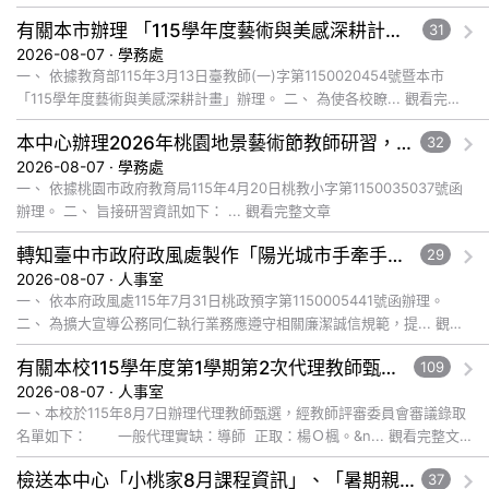
慧啟發與祝福下，使學子開啟智慧，眼明心亮，未來學業順利、步步高
有關本市辦理 「115學年度藝術與美感深耕計畫」申辦說明會一案，請踴躍參加，請查照。
31
升... 觀看完整文章
2026-08-07 · 學務處
一、 依據教育部115年3月13日臺教師(一)字第1150020454號暨本市
「115學年度藝術與美感深耕計畫」辦理。 二、 為使各校瞭... 觀看完整
文章
本中心辦理2026年桃園地景藝術節教師研習，請惠予轉知貴校教師踴躍報名參加，請查照。
32
2026-08-07 · 學務處
一、 依據桃園市政府教育局115年4月20日桃教小字第1150035037號函
辦理。 二、 旨接研習資訊如下： ... 觀看完整文章
轉知臺中市政府政風處製作「陽光城市手牽手，綠能透明齊步走」動畫影片，請協助宣導運用，請查照。
29
2026-08-07 · 人事室
一、 依本府政風處115年7月31日桃政預字第1150005441號函辦理。
二、 為擴大宣導公務同仁執行業務應遵守相關廉潔誠信規範，提... 觀看
完整文章
有關本校115學年度第1學期第2次代理教師甄選錄取公告
109
2026-08-07 · 人事室
一、本校於115年8月7日辦理代理教師甄選，經教師評審委員會審議錄取
名單如下： 一般代理實缺：導師 正取：楊Ｏ楓。&n... 觀看完整文
章
檢送本中心「小桃家8月課程資訊」、「暑期親子電影營」、「祖孫樂淘桃」、「愛『原原』不絕-親子共學同樂會」、「邁向下一站幸福系列講座及成長團體」海報各1份，惠請貴機關(學校)運用多元管道宣導
37