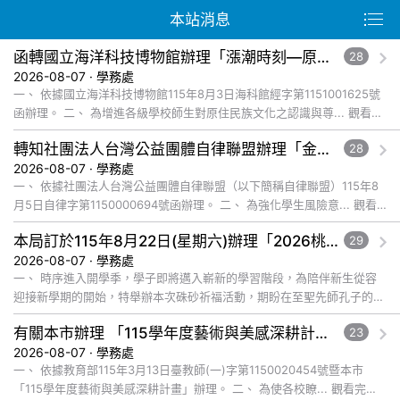
本站消息
函轉國立海洋科技博物館辦理「漲潮時刻—原民智慧主題探索課程」參訪補助案，請查照。
28
2026-08-07 · 學務處
一、 依據國立海洋科技博物館115年8月3日海科館經字第1151001625號
函辦理。 二、 為增進各級學校師生對原住民族文化之認識與尊... 觀看完
整文章
轉知社團法人台灣公益團體自律聯盟辦理「金融基礎教育教材」推廣工作坊一案，鼓勵貴校教師踴躍報名參加，並本權責核予出席教師公假登記， 詳如說明，請查照。
28
2026-08-07 · 學務處
一、 依據社團法人台灣公益團體自律聯盟（以下簡稱自律聯盟）115年8
月5日自律字第1150000694號函辦理。 二、 為強化學生風險意... 觀看
完整文章
本局訂於115年8月22日(星期六)辦理「2026桃園市孔廟祈福系列活動—儒門初開 智慧啟航」，請協助公告周知，詳如說明，請查照。
29
2026-08-07 · 學務處
一、 時序進入開學季，學子即將邁入嶄新的學習階段，為陪伴新生從容
迎接新學期的開始，特舉辦本次硃砂祈福活動，期盼在至聖先師孔子的智
慧啟發與祝福下，使學子開啟智慧，眼明心亮，未來學業順利、步步高
有關本市辦理 「115學年度藝術與美感深耕計畫」申辦說明會一案，請踴躍參加，請查照。
23
升... 觀看完整文章
2026-08-07 · 學務處
一、 依據教育部115年3月13日臺教師(一)字第1150020454號暨本市
「115學年度藝術與美感深耕計畫」辦理。 二、 為使各校瞭... 觀看完整