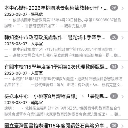
文章
本中心辦理2026年桃園地景藝術節教師研習，請惠予轉知貴校教師踴躍報名參加，請查照。
26
2026-08-07 · 學務處
一、 依據桃園市政府教育局115年4月20日桃教小字第1150035037號函
辦理。 二、 旨接研習資訊如下： ... 觀看完整文章
轉知臺中市政府政風處製作「陽光城市手牽手，綠能透明齊步走」動畫影片，請協助宣導運用，請查照。
26
2026-08-07 · 人事室
一、 依本府政風處115年7月31日桃政預字第1150005441號函辦理。
二、 為擴大宣導公務同仁執行業務應遵守相關廉潔誠信規範，提... 觀看
完整文章
有關本校115學年度第1學期第2次代理教師甄選錄取公告
94
2026-08-07 · 人事室
一、本校於115年8月7日辦理代理教師甄選，經教師評審委員會審議錄取
名單如下： 一般代理實缺：導師 正取：楊Ｏ楓。&n... 觀看完整文
章
檢送本中心「小桃家8月課程資訊」、「暑期親子電影營」、「祖孫樂淘桃」、「愛『原原』不絕-親子共學同樂會」、「邁向下一站幸福系列講座及成長團體」海報各1份，惠請貴機關(學校)運用多元管道宣導
33
2026-08-07 · 輔導室
說明： 一、 依據衛生福利部112年9月5日兒少保護案件與教育單位合作
聯繫會議暨本府第5屆第1次家庭教育諮詢委員會會議決議辦理。 ... 觀看
完整文章
國立臺灣圖書館辦理115年度閱讀磐石典範分享暨閱讀推動專業研習
36